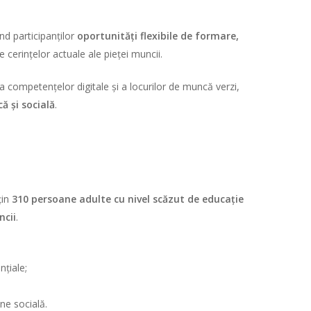
ind participanților
oportunități flexibile de formare,
e cerințelor actuale ale pieței muncii.
a competențelor digitale și a locurilor de muncă verzi,
ă și socială
.
țin
310 persoane adulte cu nivel scăzut de educație
ncii
.
nțiale;
ne socială.