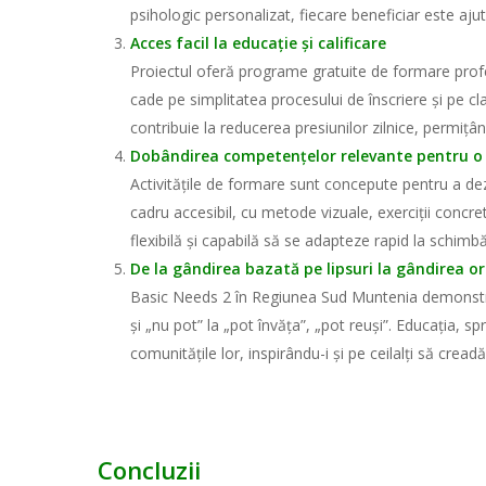
psihologic personalizat, fiecare beneficiar este aju
Acces facil la educație și calificare
Proiectul oferă programe gratuite de formare profe
cade pe simplitatea procesului de înscriere și pe cl
contribuie la reducerea presiunilor zilnice, permițâ
Dobândirea competențelor relevante pentru 
Activitățile de formare sunt concepute pentru a dezvo
cadru accesibil, cu metode vizuale, exerciții concre
flexibilă și capabilă să se adapteze rapid la schimb
De la gândirea bazată pe lipsuri la gândirea or
Basic Needs 2 în Regiunea Sud Muntenia demonstreaz
și „nu pot” la „pot învăța”, „pot reuși”. Educația, 
comunitățile lor, inspirându-i și pe ceilalți să cread
Concluzii