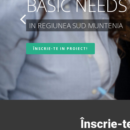
BASIC NEEDS
IN REGIUNEA SUD MUNTENIA
ÎNSCRIE-TE IN PROIECT!
Înscrie-t