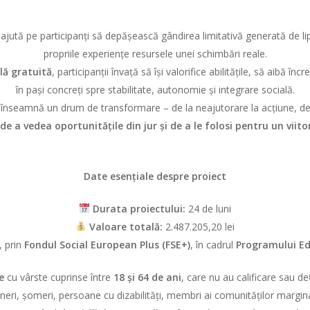
 ajută pe participanți să depășească gândirea limitativă generată de li
propriile experiențe resursele unei schimbări reale.
lă gratuită
, participanții învață să își valorifice abilitățile, să aibă î
în pași concreți spre stabilitate, autonomie și integrare socială.
înseamnă un drum de transformare – de la neajutorare la acțiune, de la l
 de a vedea oportunitățile din jur și de a le folosi pentru un viit
Date esențiale despre proiect
Durata proiectului:
24 de luni
Valoare totală:
2.487.205,20 lei
 prin
Fondul Social European Plus (FSE+)
, în cadrul
Programului Ed
e
cu vârste cuprinse între
18 și 64 de ani
, care nu au calificare sau d
neri, șomeri, persoane cu dizabilități, membri ai comunităților marginal