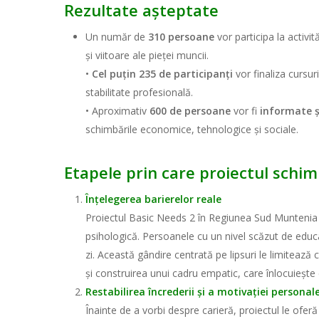
Rezultate așteptate
Un număr de
310 persoane
vor participa la activit
și viitoare ale pieței muncii.
•
Cel puțin 235 de participanți
vor finaliza cursur
stabilitate profesională.
• Aproximativ
600 de persoane
vor fi
informate ș
schimbările economice, tehnologice și sociale.
Etapele prin care proiectul schimb
Înțelegerea barierelor reale
Proiectul Basic Needs 2 în Regiunea Sud Muntenia p
psihologică. Persoanele cu un nivel scăzut de educa
zi. Această gândire centrată pe lipsuri le limitează
și construirea unui cadru empatic, care înlocuiește cr
Restabilirea încrederii și a motivației personal
Înainte de a vorbi despre carieră, proiectul le oferă