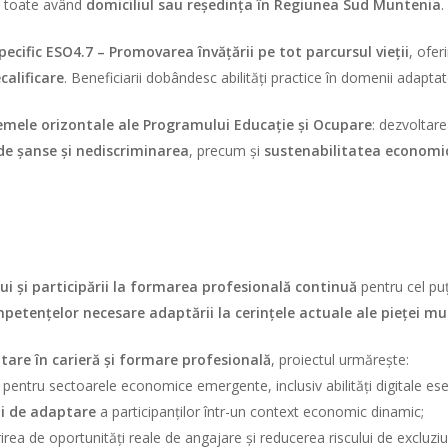
toate având
domiciliul sau reședința în Regiunea Sud Muntenia
.
pecific ESO4.7 – Promovarea învățării pe tot parcursul vieții
, ofer
calificare
. Beneficiarii dobândesc abilități practice în domenii adaptat
emele orizontale ale Programului Educație și Ocupare
: dezvoltare
de șanse și nediscriminarea
, precum și
sustenabilitatea economic
ui și participării la formarea profesională continuă
pentru cel pu
mpetențelor necesare adaptării la cerințele actuale ale pieței mu
ntare în carieră și formare profesională
, proiectul urmărește:
pentru sectoarele economice emergente, inclusiv abilități digitale ese
ții de adaptare
a participanților într-un context economic dinamic;
irea de oportunități reale de angajare și reducerea riscului de excluziu