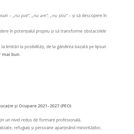
psuri –
„nu pot”, „nu am”, „nu știu”
– și să descopere în
ncredere în potențialul propriu și să transforme obstacolele
imitări la posibilități, de la gândirea bazată pe lipsuri
or mai bun
.
ucație și Ocupare 2021–2027 (PEO)
ețin un nivel redus de formare profesională.
izate, refugiați și persoane aparținând minorităților,