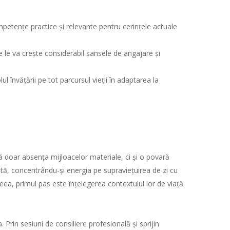
petențe practice și relevante pentru cerințele actuale
e le va crește considerabil șansele de angajare și
olul învățării pe tot parcursul vieții în adaptarea la
 doar absența mijloacelor materiale, ci și o povară
ntă, concentrându-și energia pe supraviețuirea de zi cu
ceea, primul pas este înțelegerea contextului lor de viață
 Prin sesiuni de consiliere profesională și sprijin