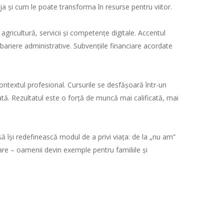
eja și cum le poate transforma în resurse pentru viitor.
ricultură, servicii și competențe digitale. Accentul
 bariere administrative. Subvențiile financiare acordate
 contextul profesional. Cursurile se desfășoară într-un
cată. Rezultatul este o forță de muncă mai calificată, mai
 își redefinească modul de a privi viața: de la „nu am”
care – oamenii devin exemple pentru familiile și