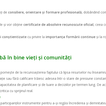
ăți de
consiliere, orientare și formare profesională
, dobândind com
ile și vor obține
certificate de absolvire recunoscute oficial
, ceea c
i conștientizate
cu privire la
importanța formării continue
și la r
ă în bine vieți și comunități
ornește de la recunoașterea faptului că lipsa resurselor nu înseamnă
ție sau fără calificare trăiesc adesea într-o stare de presiune consta
 capacitatea de planificare și de luare a deciziilor pe termen lung. De a
itica cu sprijinul real.
e
 participanților instrumente pentru a-și regăsi încrederea și demnitatea.