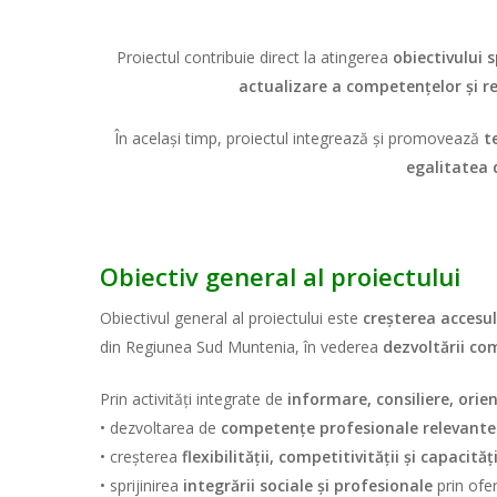
Proiectul contribuie direct la atingerea
obiectivului s
actualizare a competențelor și re
În același timp, proiectul integrează și promovează
t
egalitatea 
Obiectiv general al proiectului
Obiectivul general al proiectului este
creșterea accesul
din Regiunea Sud Muntenia, în vederea
dezvoltării co
Prin activități integrate de
informare, consiliere, orie
• dezvoltarea de
competențe profesionale relevante
• creșterea
flexibilității, competitivității și capacită
• sprijinirea
integrării sociale și profesionale
prin ofer