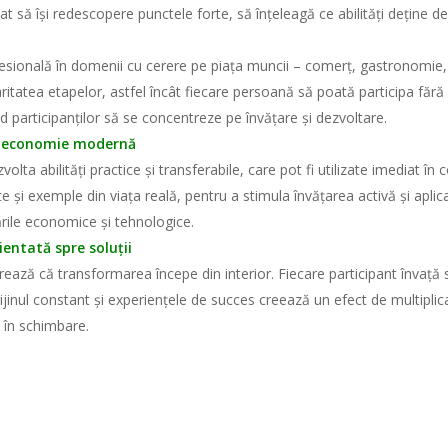
tat să își redescopere punctele forte, să înțeleagă ce abilități deține d
sională în domenii cu cerere pe piața muncii – comerț, gastronomie, ag
aritatea etapelor, astfel încât fiecare persoană să poată participa fără
nd participanților să se concentreze pe învățare și dezvoltare.
o economie modernă
lta abilități practice și transferabile, care pot fi utilizate imediat în
te și exemple din viața reală, pentru a stimula învățarea activă și apli
ările economice și tehnologice.
ientată spre soluții
ă că transformarea începe din interior. Fiecare participant învață să
sprijinul constant și experiențele de succes creează un efect de multipli
ă în schimbare.